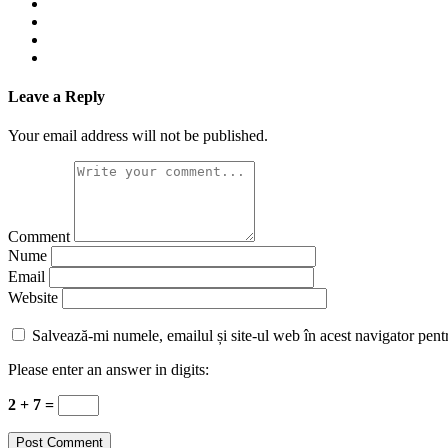
Leave a Reply
Your email address will not be published.
Comment
Nume
Email
Website
Salvează-mi numele, emailul și site-ul web în acest navigator pent
Please enter an answer in digits:
2 + 7 =