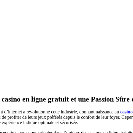
casino en ligne gratuit et une Passion Sûre
t d’internet a révolutionné cette industrie, donnant naissance au
casino
s de profiter de leurs jeux préférés depuis le confort de leur foyer. Cepe
 expérience ludique optimale et sécurisée.
cessaires pour vous orienter dans l’univers des casinos en ligne gratui