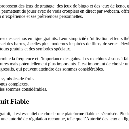
proposent des jeux de grattage, des jeux de bingo et des jeux de keno, q
 permettent de jouer avec de vrais croupiers en direct par webcam, offra
 d’expérience et ses préférences personnelles.
s des casinos en ligne gratuits. Leur simplicité d’utilisation et leurs th
s et des barres, à celles plus modernes inspirées de films, de séries té
 tours gratuits et des symboles spéciaux.
termine la fréquence et l’importance des gains. Les machines à sous à fai
s rares mais potentiellement plus importants. Il est important de choisir
ogressifs, qui peuvent atteindre des sommes considérables.
 symboles de fruits.
onus complexes.
 des sommes considérables.
uit Fiable
uit, il est essentiel de choisir une plateforme fiable et sécurisée. Plusi
r une autorité de régulation reconnue, telle que l’Autorité des jeux en 