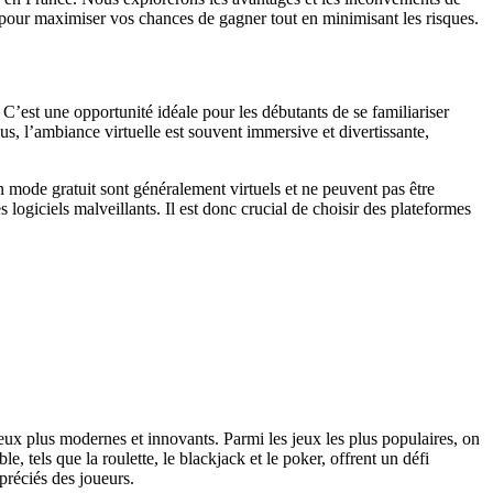
ies pour maximiser vos chances de gagner tout en minimisant les risques.
’est une opportunité idéale pour les débutants de se familiariser
lus, l’ambiance virtuelle est souvent immersive et divertissante,
n mode gratuit sont généralement virtuels et ne peuvent pas être
s logiciels malveillants. Il est donc crucial de choisir des plateformes
jeux plus modernes et innovants. Parmi les jeux les plus populaires, on
, tels que la roulette, le blackjack et le poker, offrent un défi
ppréciés des joueurs.