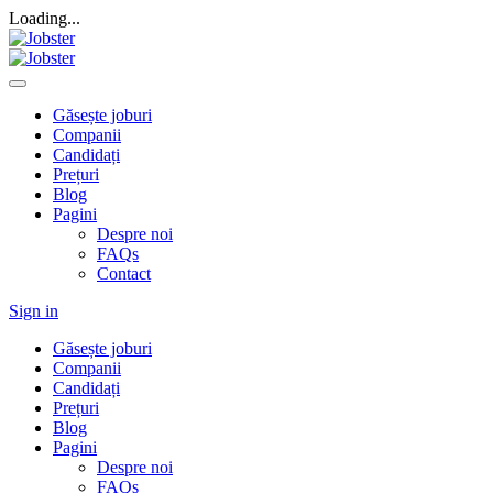
Loading...
Găsește joburi
Companii
Candidați
Prețuri
Blog
Pagini
Despre noi
FAQs
Contact
Sign in
Găsește joburi
Companii
Candidați
Prețuri
Blog
Pagini
Despre noi
FAQs