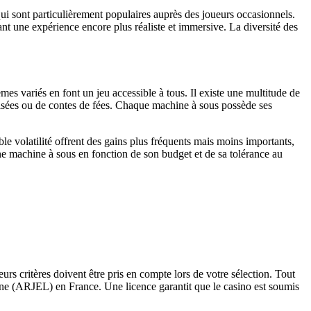
ui sont particulièrement populaires auprès des joueurs occasionnels.
nt une expérience encore plus réaliste et immersive. La diversité des
èmes variés en font un jeu accessible à tous. Il existe une multitude de
lévisées ou de contes de fées. Chaque machine à sous possède ses
ble volatilité offrent des gains plus fréquents mais moins importants,
 une machine à sous en fonction de son budget et de sa tolérance au
eurs critères doivent être pris en compte lors de votre sélection. Tout
ligne (ARJEL) en France. Une licence garantit que le casino est soumis