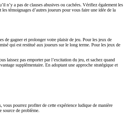
qu’il n’y a pas de clauses abusives ou cachées. Vérifiez également les
t les témoignages d’autres joueurs pour vous faire une idée de la
es de gagner et prolonger votre plaisir de jeu. Pour les jeux de
isé qui est restitué aux joueurs sur le long terme. Pour les jeux de
ous laissez pas emporter par l’excitation du jeu, et sachez quand
n avantage supplémentaire. En adoptant une approche stratégique et
s, vous pourrez profiter de cette expérience ludique de manière
une source de problème.